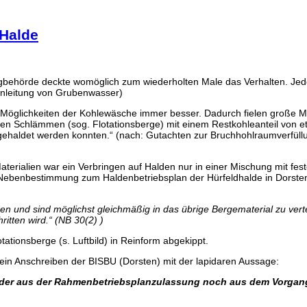
 Halde
rgbehörde deckte womöglich zum wiederholten Male das Verhalten. Jede
 Einleitung von Grubenwasser)
n Möglichkeiten der Kohlewäsche immer besser. Dadurch fielen große 
sten Schlämmen (sog. Flotationsberge) mit einem Restkohleanteil von e
ehaldet werden konnten.“ (nach: Gutachten zur Bruchhohlraumverfüll
aterialien war ein Verbringen auf Halden nur in einer Mischung mit fes
er Nebenbestimmung zum Haldenbetriebsplan der Hürfeldhalde in Dorst
en und sind möglichst gleichmäßig in das übrige Bergematerial zu verte
ritten wird.“ (NB 30(2) )
tionsberge (s. Luftbild) in Reinform abgekippt.
ein Anschreiben der BISBU (Dorsten) mit der lapidaren Aussage:
r aus der Rahmenbetriebsplanzulassung noch aus dem Vorgang