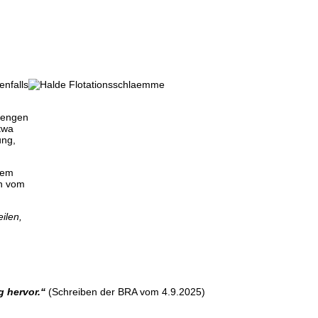
nfalls
Mengen
twa
ung,
tem
en vom
ilen,
 hervor.“
(Schreiben der BRA vom 4.9.2025)