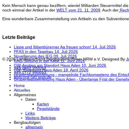
Kein Mensch kann genau beziffern, wieviel Milliarden Steuermittel di
noch einmal der Artikel in der
WELT vom 21. 11. 2009
. Auch der
Rech
Eine wunderbare Zusammenstellung von Artikeln zu den Subventionen 
Letzte Beiträge
Lippe und Ibbenbürerner Aa freuen schon!
14. Juli 2026
PFAS in den Tagebau
14. Juli 2026
Novellierung des IFG
09. Juli 2026
© 2026 Landesverband Bergbaubetroffener NRW e.V. Designed By
J
RAG-Stiftung in der Kritik
11. Juni 2026
GW-Anstieg am Standort Haus Aden
10. Juni 2026
+49 2843 990053
GW- Einleitung Haus Aden
18. April 2026
+49 1772 990053
Grubenwasseinleitung - mangelnde Fachkompetenz des Entsc
lvbb-nrw (at) gmx.de
Grubenwasseinleitung Haus Aden - Überlange Frist der Gene
Home
Aktuelles
Allgemeines
Daten
Karten
Pegelstände
Links
Weitere Beiträge
Bergbaufolgen
allgemein