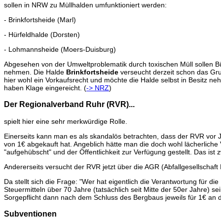
sollen in NRW zu Müllhalden umfunktioniert werden:
- Brinkfortsheide (Marl)
- Hürfeldhalde (Dorsten)
- Lohmannsheide (Moers-Duisburg)
Abgesehen von der Umweltproblematik durch toxischen Müll sollen 
nehmen. Die Halde
Brinkfortsheide
verseucht derzeit schon das Gr
hier wohl ein Vorkaufsrecht und möchte die Halde selbst in Besitz n
haben Klage eingereicht. (
-> NRZ
)
Der Regionalverband Ruhr (RVR)...
spielt hier eine sehr merkwürdige Rolle.
Einerseits kann man es als skandalös betrachten, dass der RVR vor 
von 1€ abgekauft hat. Angeblich hätte man die doch wohl lächerliche 
"aufgehübscht" und der Öffentlichkeit zur Verfügung gestellt. Das ist z
Andererseits versucht der RVR jetzt über die AGR (Abfallgesellschaf
Da stellt sich die Frage: "Wer hat eigentlich die Verantwortung fü
Steuermitteln über 70 Jahre (tatsächlich seit Mitte der 50er Jahre) s
Sorgepflicht dann nach dem Schluss des Bergbaus jeweils für 1€ an 
Subventionen