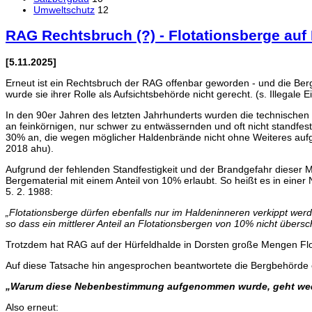
Umweltschutz
12
RAG Rechtsbruch (?) - Flotationsberge auf
[5.11.2025]
Erneut ist ein Rechtsbruch der RAG offenbar geworden - und die Be
wurde sie ihrer Rolle als Aufsichtsbehörde nicht gerecht. (s. Illegale
In den 90er Jahren des letzten Jahrhunderts wurden die technische
an feinkörnigen, nur schwer zu entwässernden und oft nicht standfe
30% an, die wegen möglicher Haldenbrände nicht ohne Weiteres aufg
2018 ahu).
Aufgrund der fehlenden Standfestigkeit und der Brandgefahr dieser M
Bergematerial mit einem Anteil von 10% erlaubt. So heißt es in ein
5. 2. 1988:
„Flotationsberge dürfen ebenfalls nur im Haldeninneren verkippt werd
so dass ein mittlerer Anteil an Flotationsbergen von 10% nicht übersch
Trotzdem hat RAG auf der Hürfeldhalde in Dorsten große Mengen Flota
Auf diese Tatsache hin angesprochen beantwortete die Bergbehörde 
„Warum diese Nebenbestimmung aufgenommen wurde, geht wede
Also erneut: