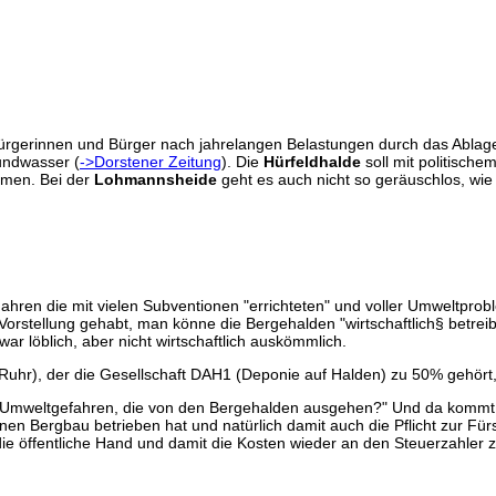
Bürgerinnen und Bürger nach jahrelangen Belastungen durch das Ablag
undwasser (
->Dorstener Zeitung
). Die
Hürfeldhalde
soll mit politisch
ehmen. Bei der
Lohmannsheide
geht es auch nicht so geräuschlos, wi
Jahren die mit vielen Subventionen "errichteten" und voller Umweltp
Vorstellung gehabt, man könne die Bergehalden "wirtschaftlich§ betrei
war löblich, aber nicht wirtschaftlich auskömmlich.
t Ruhr), der die Gesellschaft DAH1 (Deponie auf Halden) zu 50% gehör
r die Umweltgefahren, die von den Bergehalden ausgehen?" Und da kom
einen Bergbau betrieben hat und natürlich damit auch die Pflicht zur F
die öffentliche Hand und damit die Kosten wieder an den Steuerzahler 