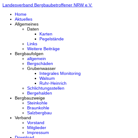
Landesverband Bergbaubetroffener NRW e.V.
Home
Aktuelles
Allgemeines
Daten
Karten
Pegelstände
Links
Weitere Beiträge
Bergbaufolgen
allgemein
Bergschäden
Grubenwasser
Integrales Monitoring
Walsum
Ruhr-Heinrich
Schlichtungsstellen
Bergehalden
Bergbauzweige
Steinkohle
Braunkohle
Salzbergbau
Verband
Vorstand
Mitglieder
Impressum
Download