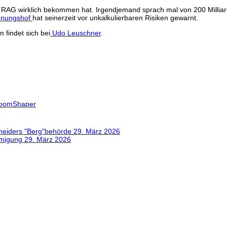
e RAG wirklich bekommen hat. Irgendjemand sprach mal von 200 Milliard
nungshof
hat seinerzeit vor unkalkulierbaren Risiken gewarnt.
findet sich bei
Udo Leuschner
.
oomShaper
heiders "Berg"behörde
29. März 2026
hmigung
29. März 2026