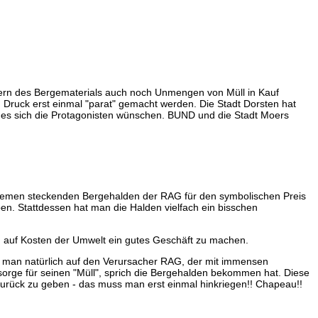
ern des Bergematerials auch noch Unmengen von Müll in Kauf
em Druck erst einmal "parat" gemacht werden. Die Stadt Dorsten hat
e es sich die Protagonisten wünschen. BUND und die Stadt Moers
roblemen steckenden Bergehalden der RAG für den symbolischen Preis
ben. Stattdessen hat man die Halden vielfach ein bisschen
t, auf Kosten der Umwelt ein gutes Geschäft zu machen.
mt man natürlich auf den Verursacher RAG, der mit immensen
ürsorge für seinen "Müll", sprich die Bergehalden bekommen hat. Diese
zurück zu geben - das muss man erst einmal hinkriegen!! Chapeau!!